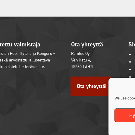
tettu valmistaja
Ota yhteyttä
Si
sten Robi, Hytera ja Kenguru -
Ramtec Oy
 sekä arvostettu ja luotettava
Veivikatu 4,
 koneistetuille teräsosille.
15230 LAHTI
Ota yhteyttä!
in
youtube
We use cook
Hy