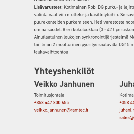
Lisävarusteet:
Kotimainen Robi DG purku- ja lajit
valinta vaativiin erottelu- ja käsittelytöihin. Se sov
puurakenteiden purkamiseen. Heti varastosta nopea
ominaisuudet: 8 eri kokoluokkaa (3 - 42 t perusko
Ainutlaatuinen leukojen synkronointijärjestelmä Ma
tai ilman 2 moottorinen pyöritys saatavilla DG15 ma
leukavaihtoehtoa
Yhteyshenkilöt
Veikko Janhunen
Juh
Toimitusjohtaja
Kotima
+358 447 800 655
+358 4
veikko.janhunen@ramtec.fi
juhani.
sales@