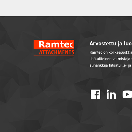
Arvostettu ja luo
Ramtec on korkealuokkai
lisälaitteiden valmistaja
alihankkija hitsatuille- ja
facebook
linked