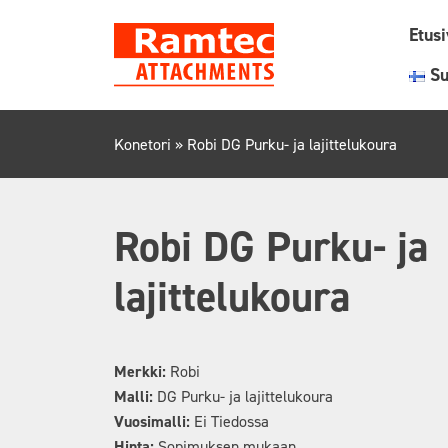
Skip
Etus
to
content
S
Konetori
»
Robi DG Purku- ja lajittelukoura
Robi DG Purku- ja
lajittelukoura
Merkki:
Robi
Malli:
DG Purku- ja lajittelukoura
Vuosimalli:
Ei Tiedossa
Hinta:
Sopimuksen mukaan