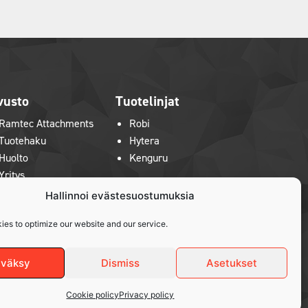
vusto
Tuotelinjat
Ramtec Attachments
Robi
Tuotehaku
Hytera
Huolto
Kenguru
Yritys
Uutiset ja näyttelyt
Hallinnoi evästesuostumuksia
Konetori
ies to optimize our website and our service.
Ota yhteyttä
väksy
Dismiss
Asetukset
Cookie policy
Privacy policy