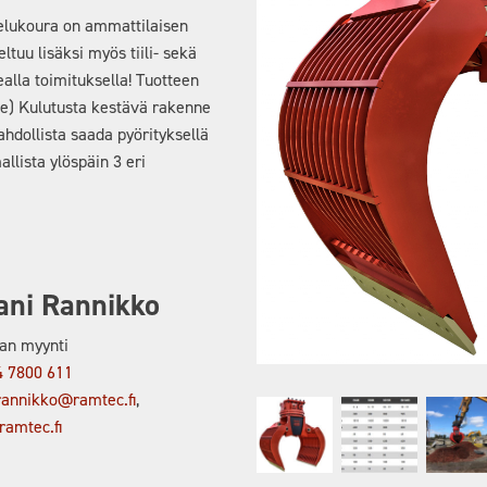
telukoura on ammattilaisen
eltuu lisäksi myös tiili- sekä
lla toimituksella! Tuotteen
ne) Kulutusta kestävä rakenne
hdollista saada pyörityksellä
llista ylöspäin 3 eri
ani Rannikko
an myynti
4 7800 611
rannikko@ramtec.fi
,
ramtec.fi