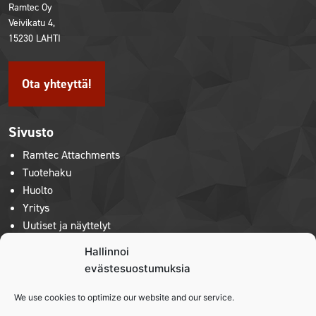
Ramtec Oy
Veivikatu 4,
15230 LAHTI
Ota yhteyttä!
Sivusto
Ramtec Attachments
Tuotehaku
Huolto
Yritys
Uutiset ja näyttelyt
Konetori
Hallinnoi
Ota yhteyttä
evästesuostumuksia
We use cookies to optimize our website and our service.
Tuotelinjat