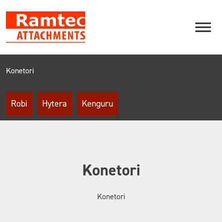
Skip
to
content
Konetori
Robi
Hytera
Kenguru
Konetori
Konetori