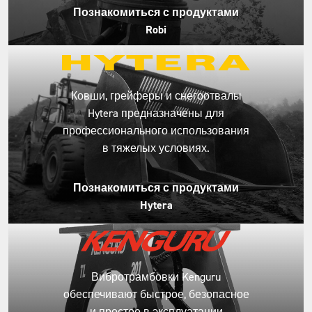
Познакомиться с продуктами
Robi
Ковши, грейферы и снегоотвалы
Hytera предназначены для
профессионального использования
в тяжелых условиях.
Познакомиться с продуктами
Hytera
Вибротрамбовки Kenguru
обеспечивают быстрое, безопасное
и простое в эксплуатации