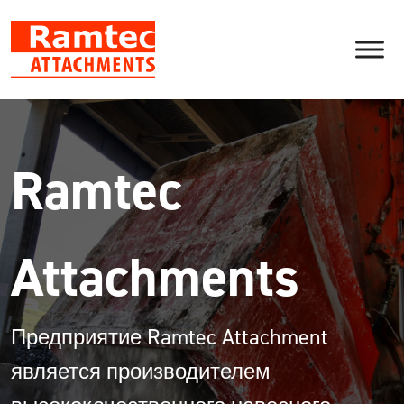
Skip
to
content
Ramtec
Attachments
Предприятие Ramtec Attachment
является производителем