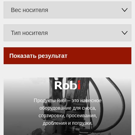
Вес
носителя
Тип
носителя
Продукты Robi — это навесное
оборудование для сноса,
сортировки, просеивания,
дробления и погрузки.