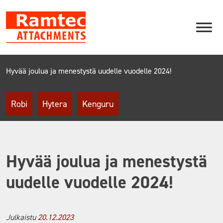
Skip
to
content
Hyvää joulua ja menestystä uudelle vuodelle 2024!
Robi
Hytera
Kenguru
Hyvää joulua ja menestystä
uudelle vuodelle 2024!
Julkaistu
20.12.2023