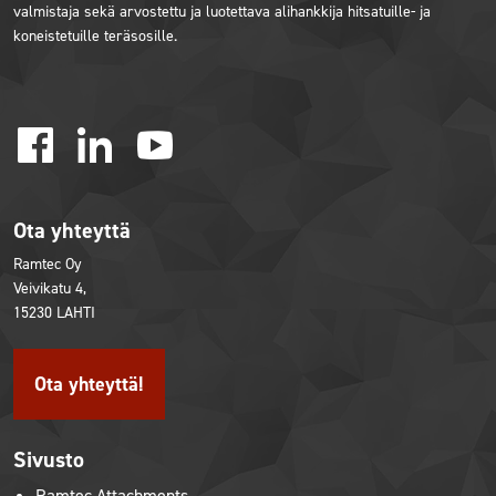
valmistaja sekä arvostettu ja luotettava alihankkija hitsatuille- ja
koneistetuille teräsosille.
facebook
linkedin
youtube
Ota yhteyttä
Ramtec Oy
Veivikatu 4,
15230 LAHTI
Ota yhteyttä!
Sivusto
Ramtec Attachments