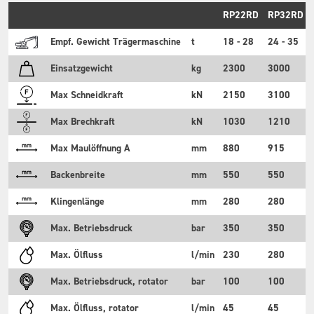
RP22RD
RP32RD
Empf. Gewicht Trägermaschine
t
18 - 28
24 - 35
Einsatzgewicht
kg
2300
3000
Max Schneidkraft
kN
2150
3100
Max Brechkraft
kN
1030
1210
Max Maulöffnung A
mm
880
915
Backenbreite
mm
550
550
Klingenlänge
mm
280
280
Max. Betriebsdruck
bar
350
350
Max. Ölfluss
l/min
230
280
Max. Betriebsdruck, rotator
bar
100
100
Max. Ölfluss, rotator
l/min
45
45