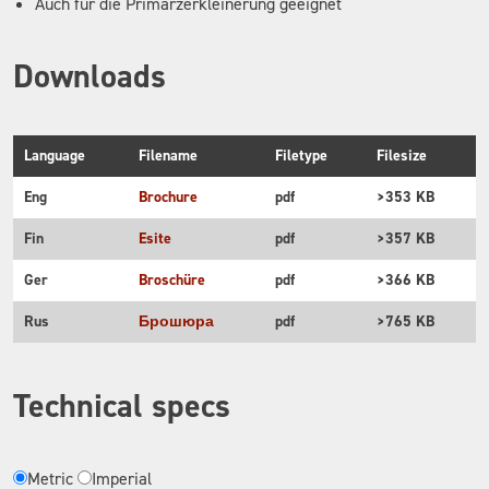
Auch für die Primärzerkleinerung geeignet
Downloads
Language
Filename
Filetype
Filesize
Eng
Brochure
pdf
>353 KB
Fin
Esite
pdf
>357 KB
Ger
Broschüre
pdf
>366 KB
Rus
Брошюра
pdf
>765 KB
Technical specs
Metric
Imperial