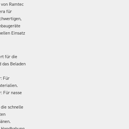
r von Ramtec
ra für
chwertigen,
Anbaugeräte
ellen Einsatz
rt für die
d das Beladen
: Für
terialien.
r: Für nasse
r die schnelle
ten
pänen.
ie Handhabung