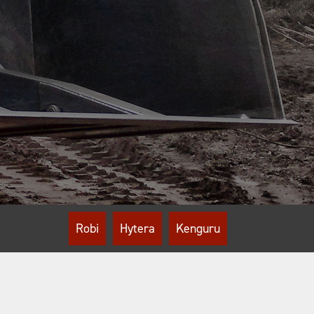
Robi
Hytera
Kenguru