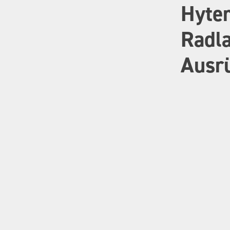
Hyte
Radl
Ausr