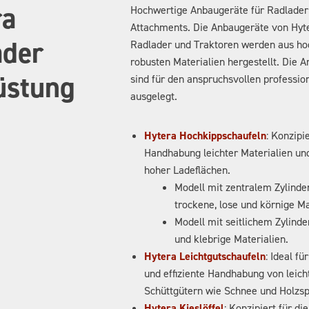
ra
Hochwertige Anbaugeräte für Radlade
Attachments. Die Anbaugeräte von Hyte
ader
Radlader und Traktoren werden aus ho
robusten Materialien hergestellt. Die 
üstung
sind für den anspruchsvollen profession
ausgelegt.
Hytera Hochkippschaufeln
: Konzipie
Handhabung leichter Materialien un
hoher Ladeflächen.
Modell mit zentralem Zylinder
trockene, lose und körnige Ma
Modell mit seitlichem Zylinde
und klebrige Materialien.
Hytera Leichtgutschaufeln
: Ideal fü
und effiziente Handhabung von leich
Schüttgütern wie Schnee und Holzs
Hytera Kieslöffel
: Konzipiert für d