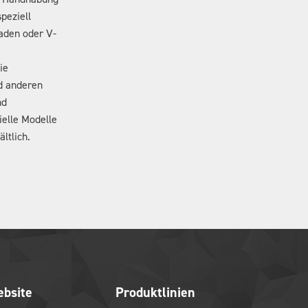
peziell
raden oder V-
ie
 anderen
nd
ielle Modelle
ltlich.
bsite
Produktlinien