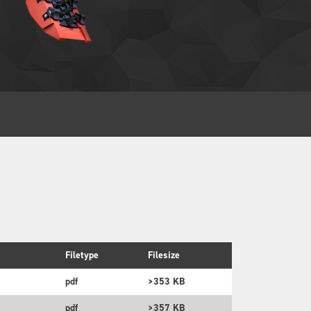
Filetype
Filesize
pdf
>353 KB
pdf
>357 KB