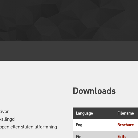
Downloads
kivor
Language
Filename
ivslängd
Eng
Brochure
öppen eller sluten utformning
Fin
Esite