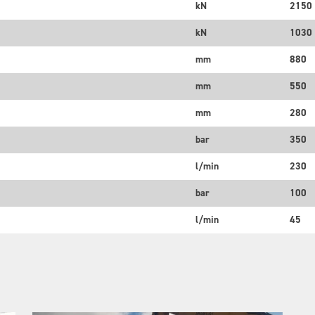
kN
2150
kN
1030
mm
880
mm
550
mm
280
bar
350
l/min
230
bar
100
l/min
45