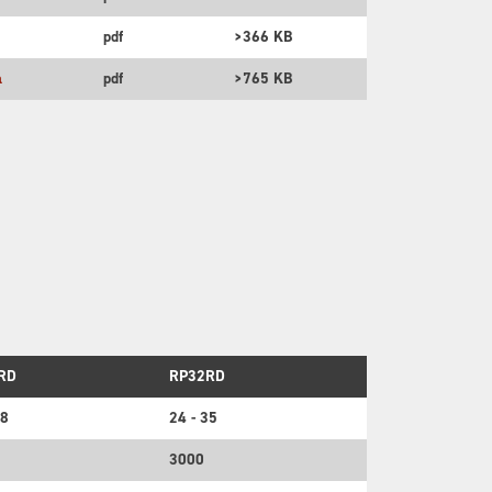
pdf
>366 KB
а
pdf
>765 KB
RD
RP32RD
28
24 - 35
3000