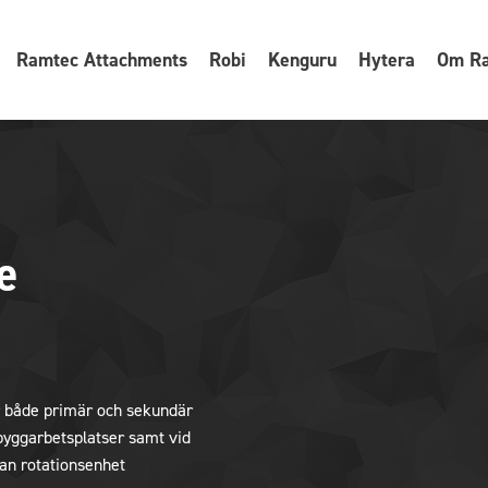
Ramtec Attachments
Robi
Kenguru
Hytera
Om R
e
r både primär och sekundär
 byggarbetsplatser samt vid
tan rotationsenhet