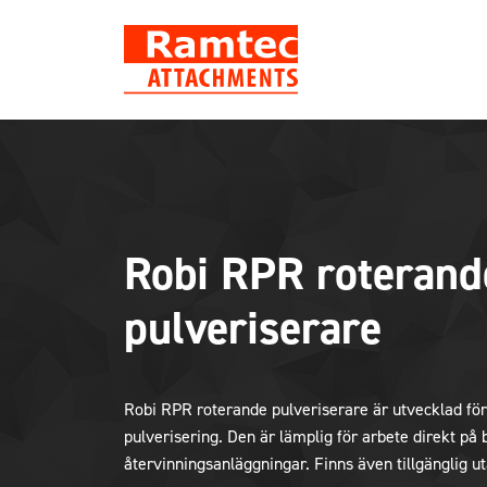
Skip
to
content
Robi RPR roterand
pulveriserare
Robi RPR roterande pulveriserare är utvecklad fö
pulverisering. Den är lämplig för arbete direkt på
återvinningsanläggningar. Finns även tillgänglig u