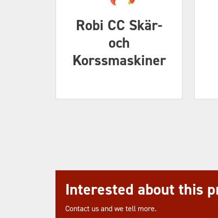
Robi CC Skär-
och
Korssmaskiner
Interested about this 
Contact us and we tell more.