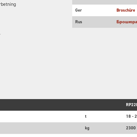
arbetning
Ger
Broschüre
Rus
Брошюр
r
RP22
t
18 - 
kg
2300