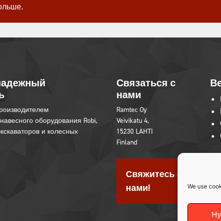
ольше.
надежный
Связаться с
Ве
ь
нами
производителем
Ramtec Oy
навесного оборудования Robi,
Veivikatu 4,
 экскаваторов и колесных
15230 LAHTI
Finland
in
youtube
Свяжитесь с
нами!
We use cook
Hy