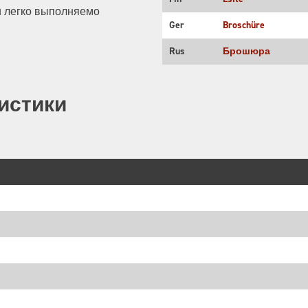
и легко выполняемо
Ger
Broschüre
Rus
Брошюра
истики