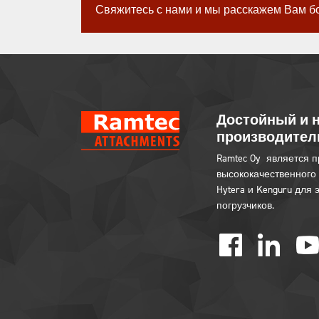
Свяжитесь с нами и мы расскажем Вам б
Достойный и 
производител
Ramtec Oy является 
высококачественного 
Hytera и Kenguru для
погрузчиков.
facebook
linked