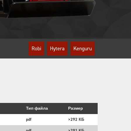
Robi
Hytera
Kenguru
Тип файла
Размер
pdf
>292 КБ
pdf
>291 КБ