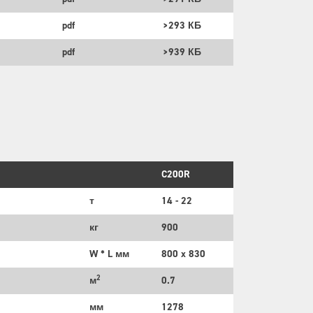
pdf
>293 КБ
pdf
>939 КБ
C200R
т
14 - 22
кг
900
W * L мм
800 x 830
2
м
0.7
мм
1278