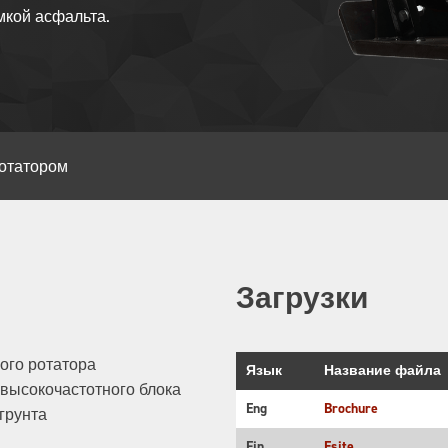
мкой асфальта.
ротатором
Загрузки
ого ротатора
Язык
Название файла
 высокочастотного блока
Eng
Brochure
грунта
Fin
Esite