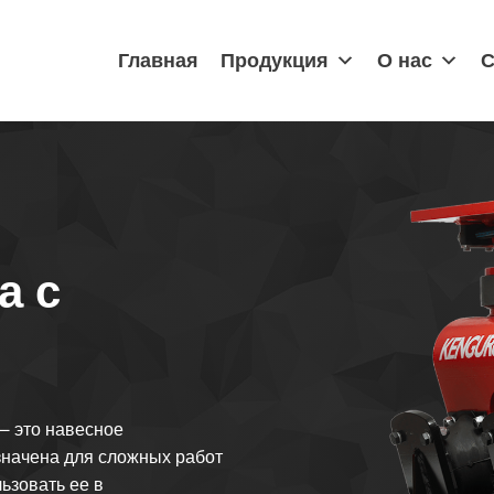
Главная
Продукция
О нас
С
а с
— это навесное
значена для сложных работ
ьзовать ее в