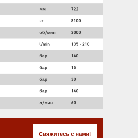
мм
722
кг
8100
об/мин
3000
l/min
135 - 210
бар
140
бар
15
бар
30
бар
140
л/мин
60
Свяжитесь с нами!