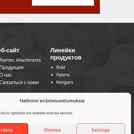
б-сайт
Линейки
продуктов
Ramtec Attachments
Robi
Продукция
Hytera
О нас
Kenguru
Связаться с нами
Hallinnoi evästesuostumuksia
ies to optimize our website and our service.
väksy
Dismiss
Settings